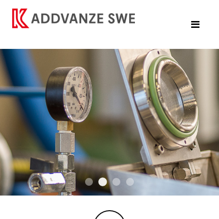
DSC07606 2
W244 A7308710 2
DSC07638
190905c